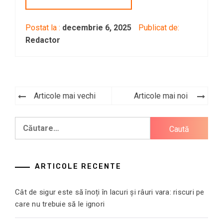
Postat la :
decembrie 6, 2025
Publicat de:
Redactor
Navigare
Articole mai vechi
Articole mai noi
în
Caută
articole
după:
ARTICOLE RECENTE
Cât de sigur este să înoți în lacuri și râuri vara: riscuri pe
care nu trebuie să le ignori