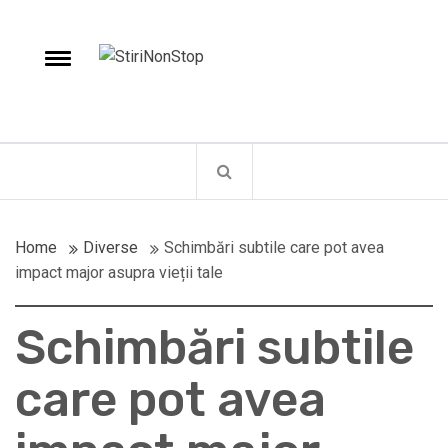
Skip
to
e
StiriNonStop
content
Toggle
Fii la curent cu ultimele stiri
menu
Home
Diverse
Schimbări subtile care pot avea
impact major asupra vieții tale
Schimbări subtile
care pot avea