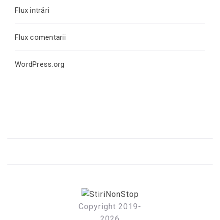
Flux intrări
Flux comentarii
WordPress.org
STIRINONSTOP
Fii la curent cu ultimele stiri
Copyright 2019-
2026