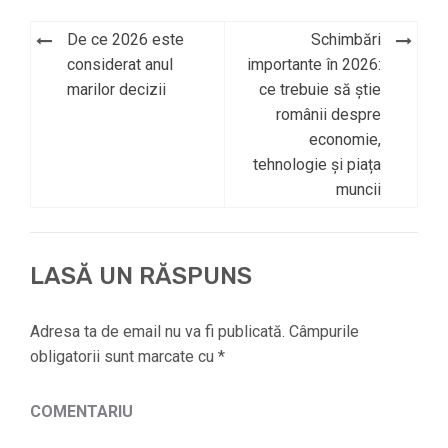
De ce 2026 este
Schimbări
Navigare
considerat anul
importante în 2026:
în
marilor decizii
ce trebuie să știe
românii despre
articole
economie,
tehnologie și piața
muncii
LASĂ UN RĂSPUNS
Adresa ta de email nu va fi publicată.
Câmpurile
obligatorii sunt marcate cu
*
COMENTARIU