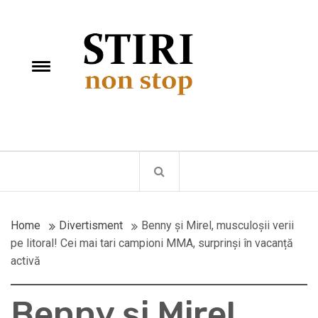
Skip
StiriNonStop
to
content
e
Toggle
menu
Fii la curent cu ultimele stiri
Home
Divertisment
Benny și Mirel, musculoșii verii
pe litoral! Cei mai tari campioni MMA, surprinși în vacanță
activă
Benny și Mirel,