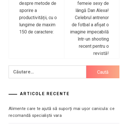
Navigare
despre metode de
femeie sexy de
în
sporire a
lângă Dan Alexa!
productivității, cu o
Celebrul antrenor
articole
lungime de maxim
de fotbal a afișat o
150 de caractere:
imagine impecabilă
într-un shooting
recent pentru o
revistă!
Caută
după:
ARTICOLE RECENTE
Alimente care te ajută să suporți mai ușor canicula: ce
recomandă specialiștii vara