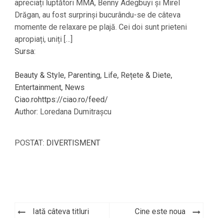
apreciați luptători MMA, Benny Adegbuyi și Mirel
Drăgan, au fost surprinși bucurându-se de câteva
momente de relaxare pe plajă. Cei doi sunt prieteni
apropiați, uniți […]
Sursa:
Beauty & Style, Parenting, Life, Rețete & Diete,
Entertainment, News
Ciao.rohttps://ciao.ro/feed/
Author: Loredana Dumitrașcu
POSTAT:
DIVERTISMENT
Iată câteva titluri
Cine este noua