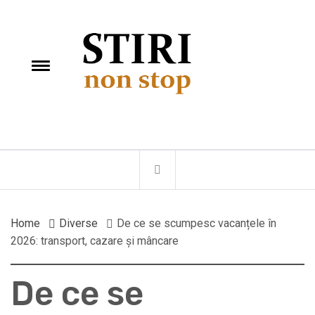
Skip
StiriNonStop
to
content
e
Toggle
menu
Fii la curent cu ultimele stiri
Home
Diverse
De ce se scumpesc vacanțele în
2026: transport, cazare și mâncare
De ce se