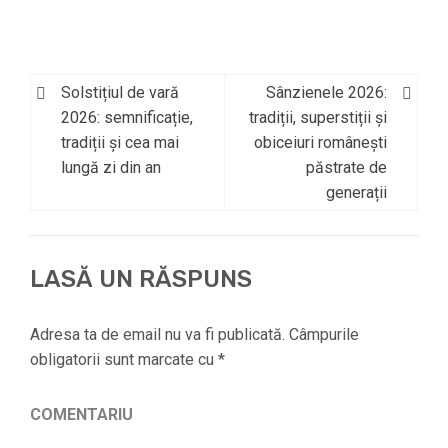
Solstițiul de vară
Sânzienele 2026:
Navigare
2026: semnificație,
tradiții, superstiții și
în
tradiții și cea mai
obiceiuri românești
lungă zi din an
păstrate de
articole
generații
LASĂ UN RĂSPUNS
Adresa ta de email nu va fi publicată.
Câmpurile
obligatorii sunt marcate cu
*
COMENTARIU