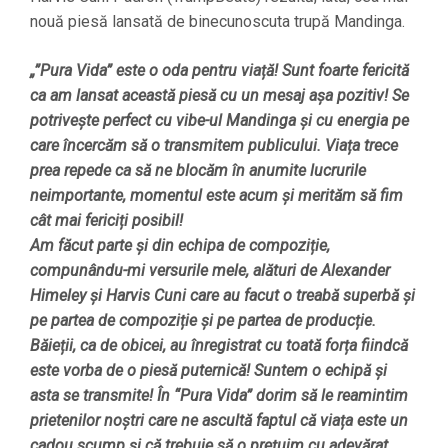
nouă piesă lansată de binecunoscuta trupă Mandinga.
„”Pura Vida” este o oda pentru viață! Sunt foarte fericită
ca am lansat această piesă cu un mesaj așa pozitiv! Se
potrivește perfect cu vibe-ul Mandinga și cu energia pe
care încercăm să o transmitem publicului. Viața trece
prea repede ca să ne blocăm în anumite lucrurile
neimportante, momentul este acum și merităm să fim
cât mai fericiți posibil!
Am făcut parte și din echipa de compoziție,
compunându-mi versurile mele, alături de Alexander
Himeley și Harvis Cuni care au facut o treabă superbă și
pe partea de compoziție și pe partea de producție.
Băieții, ca de obicei, au înregistrat cu toată forța fiindcă
este vorba de o piesă puternică! Suntem o echipă și
asta se transmite! În “Pura Vida” dorim să le reamintim
prietenilor noștri care ne ascultă faptul că viața este un
cadou scump și că trebuie să o prețuim cu adevărat,