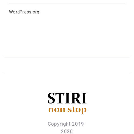
WordPress.org
STIRINONSTOP
Fii la curent cu ultimele stiri
Copyright 2019-
2026