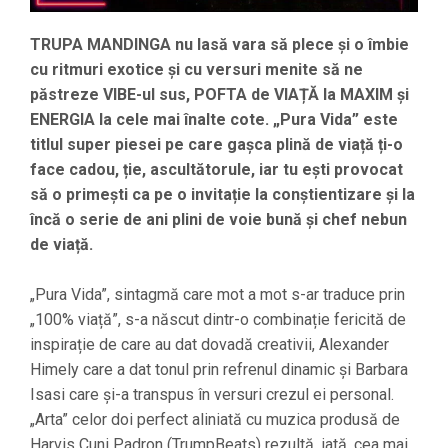
TRUPA MANDINGA nu lasă vara să plece și o îmbie
cu ritmuri exotice și cu versuri menite să ne
păstreze VIBE-ul sus, POFTA de VIAȚĂ la MAXIM și
ENERGIA la cele mai înalte cote. „Pura Vida” este
titlul super piesei pe care gașca plină de viață ți-o
face cadou, ție, ascultătorule, iar tu ești provocat
să o primești ca pe o invitație la conștientizare și la
încă o serie de ani plini de voie bună și chef nebun
de viață.
„Pura Vida”, sintagmă care mot a mot s-ar traduce prin
„100% viață”, s-a născut dintr-o combinație fericită de
inspirație de care au dat dovadă creativii, Alexander
Himely care a dat tonul prin refrenul dinamic și Barbara
Isasi care și-a transpus în versuri crezul ei personal.
„Arta” celor doi perfect aliniată cu muzica produsă de
Harvis Cuni Padron (TrumpBeats) rezultă, iată, cea mai