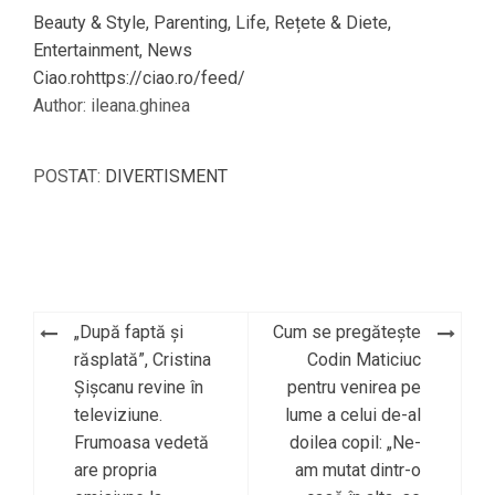
Beauty & Style, Parenting, Life, Rețete & Diete,
Entertainment, News
Ciao.rohttps://ciao.ro/feed/
Author: ileana.ghinea
POSTAT:
DIVERTISMENT
„După faptă și
Cum se pregătește
Navigare
răsplată”, Cristina
Codin Maticiuc
în
Șișcanu revine în
pentru venirea pe
televiziune.
lume a celui de-al
articole
Frumoasa vedetă
doilea copil: „Ne-
are propria
am mutat dintr-o