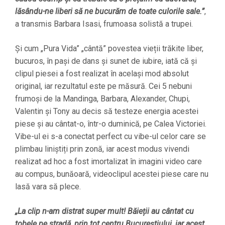
lăsându-ne liberi să ne bucurăm de toate culorile sale.”
,
a transmis Barbara Isasi, frumoasa solistă a trupei.
Și cum „Pura Vida” „cântă” povestea vieții trăkite liber,
bucuros, în pași de dans și sunet de iubire, iată că și
clipul piesei a fost realizat în același mod absolut
original, iar rezultatul este pe măsură. Cei 5 nebuni
frumoși de la Mandinga, Barbara, Alexander, Chupi,
Valentin și Tony au decis să testeze energia acestei
piese și au cântat-o, într-o duminică, pe Calea Victoriei.
Vibe-ul ei s-a conectat perfect cu vibe-ul celor care se
plimbau liniștiți prin zonă, iar acest modus vivendi
realizat ad hoc a fost imortalizat în imagini video care
au compus, bunăoară, videoclipul acestei piese care nu
lasă vara să plece.
„La clip n-am distrat super mult! Băieții au cântat cu
tobele pe stradă, prin tot centru Bucureștiului, iar acest