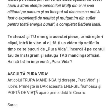
lucru a atras atenția oamenilor! Mulți din ei ni s-au
alăturat pe parcurs și au început să danseze cu noi! A
fost o experiență de neuitat și mulțumim din suflet
pentru toată energia bună!”, a completat Barbara Isasi.
Testează și TU energia acestei piese, urmărește-i
clipul, intră în vibe-ul ei, fă-ți un video tip selfie în
timp ce te bucuri de „Pura Vida”, încarcă-l pe contul
tău de Instagram și adaugă TAG
mandingaofficial
.
Hai să trăim împreună „Pura Vida”!
ASCULTĂ PURA VIDA!
Articolul
TRUPA MANDINGA îți dorește „Pura Vida” și
iubire. Primește în DAR această ENERGIE frumoasă și
POFTĂ DE VIAȚĂ
apare prima dată în
Ciao.ro
.
Sursa: