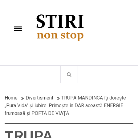
Skip
StiriNonStop
to
content
e
Toggle
menu
Fii la curent cu ultimele stiri
Home
Divertisment
TRUPA MANDINGA îți dorește
„Pura Vida” și iubire. Primește în DAR această ENERGIE
frumoasă și POFTĂ DE VIAȚĂ
TRUPA